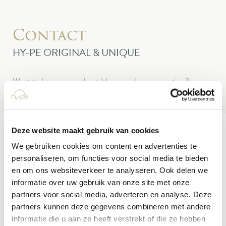
Contact
HY-PE ORIGINAL & UNIQUE
Want to know more about Hy-pe or have a question?
Deze website maakt gebruik van cookies
We gebruiken cookies om content en advertenties te
personaliseren, om functies voor social media te bieden
For more information, please contact us at
+31 (0)174 520
en om ons websiteverkeer te analyseren. Ook delen we
465
or
info@hy-pe.nl
informatie over uw gebruik van onze site met onze
partners voor social media, adverteren en analyse. Deze
partners kunnen deze gegevens combineren met andere
informatie die u aan ze heeft verstrekt of die ze hebben